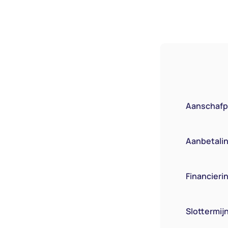
Aanschafpr
Aanbetaling
Financier
Slottermij