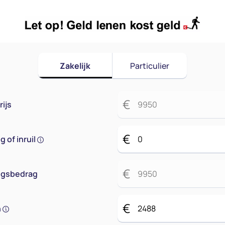
Zakelijk
Particulier
€
ijs
€
 of inruil
€
ingsbedrag
€
n