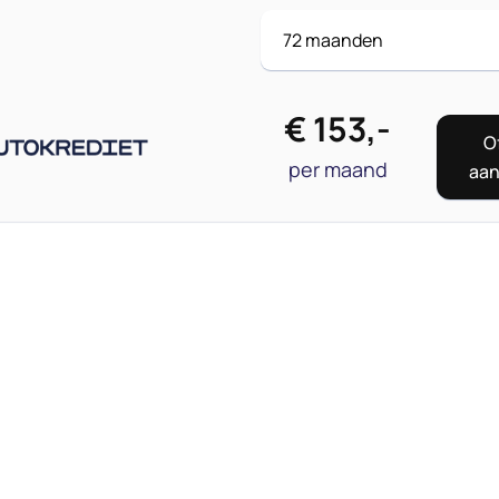
€
153
,-
O
per maand
aa