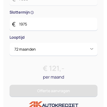
Slottermijn
€
Looptijd
€
121
,-
per maand
Offerte aanvragen