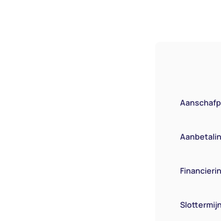
Aanschafpr
Aanbetaling
Financier
Slottermij