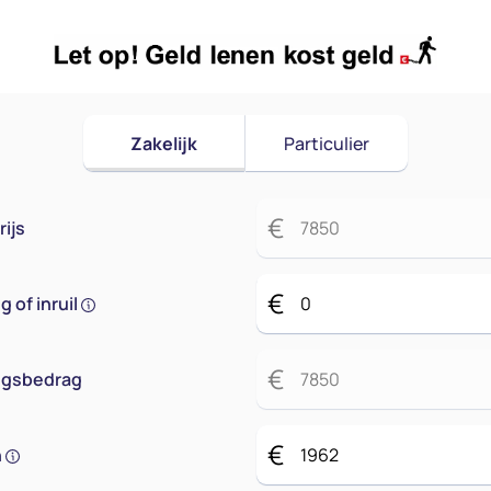
Zakelijk
Particulier
€
ijs
€
 of inruil
€
ingsbedrag
€
n