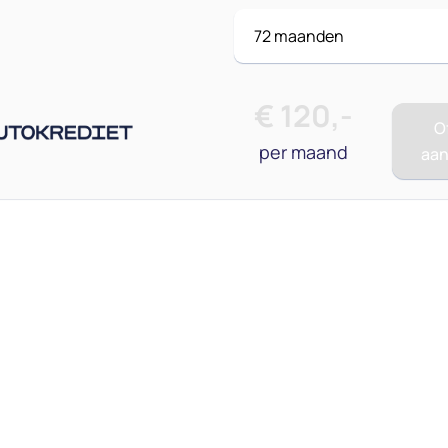
€
120
,-
O
per maand
aa