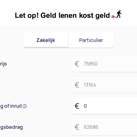
Zakelijk
Particulier
€
ijs
€
€
 of inruil
€
ingsbedrag