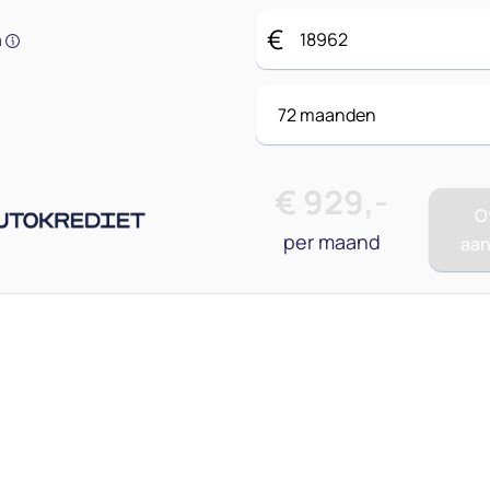
€
n
€
929
,-
O
per maand
aa