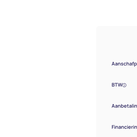
Aanschafpr
BTW
Aanbetaling
Financier