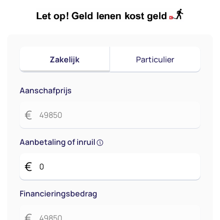
Zakelijk
Particulier
Aanschafprijs
€
Aanbetaling of inruil
€
Financieringsbedrag
€