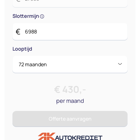
Slottermijn
€
Looptijd
€
430
,-
per maand
Offerte aanvragen