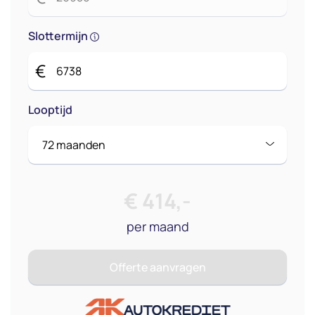
Slottermijn
€
Looptijd
€
414
,-
per maand
Offerte aanvragen