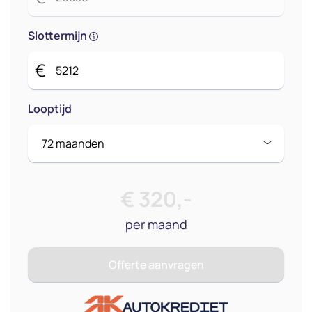
Slottermijn
€
Looptijd
€
320
,-
per maand
Offerte aanvragen