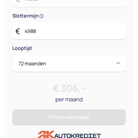
Slottermijn
€
Looptijd
€
306
,-
per maand
Offerte aanvragen