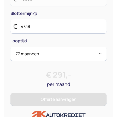
Slottermijn
€
Looptijd
€
291
,-
per maand
Offerte aanvragen