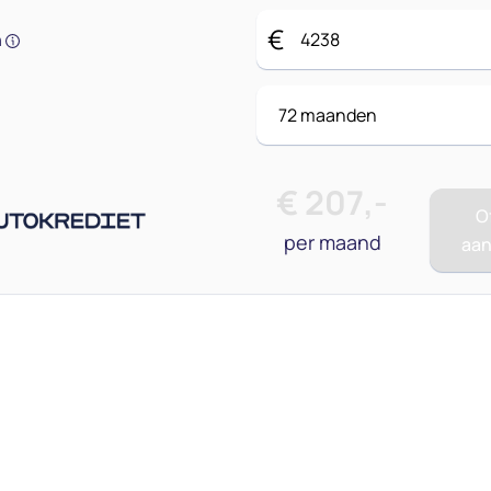
€
n
€
207
,-
O
per maand
aa