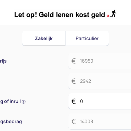
Zakelijk
Particulier
€
ijs
€
€
 of inruil
€
ingsbedrag