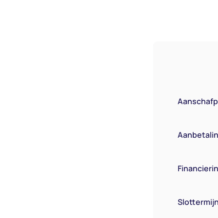
Aanschafpr
Aanbetaling
Financier
Slottermij