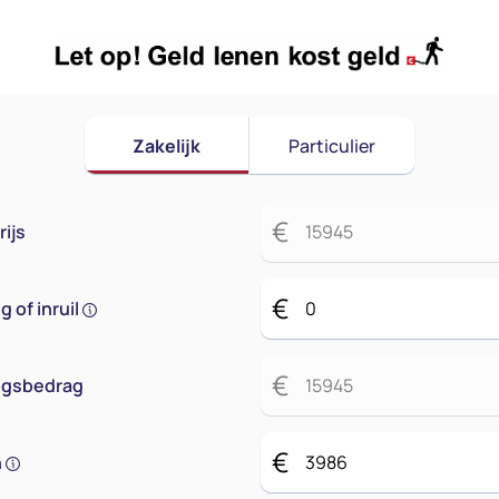
Zakelijk
Particulier
€
ijs
€
 of inruil
€
ingsbedrag
€
n