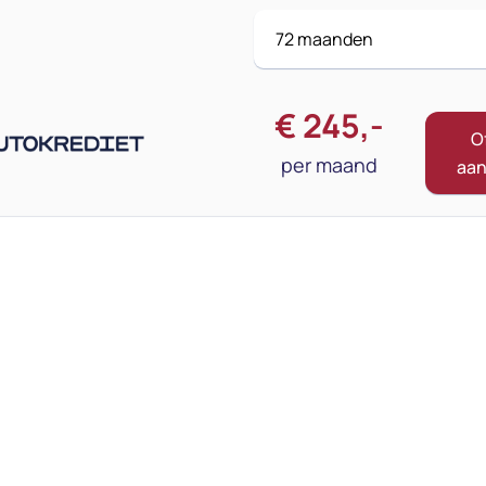
€
245
,-
O
per maand
aa