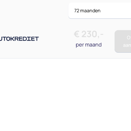
€
230
,-
O
per maand
aa