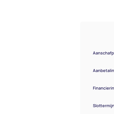
Aanschafpr
Aanbetaling
Financier
Slottermij