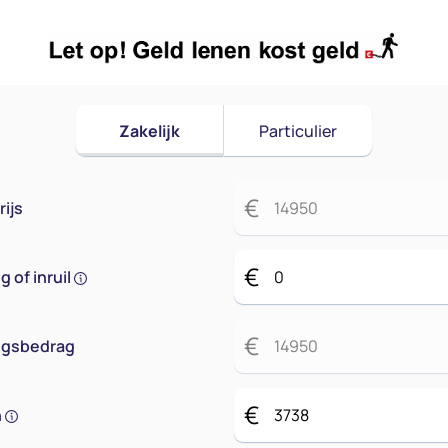
Zakelijk
Particulier
€
ijs
€
 of inruil
€
ingsbedrag
€
n