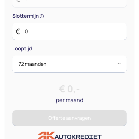
Slottermijn
€
Looptijd
€
0
,-
per maand
Offerte aanvragen