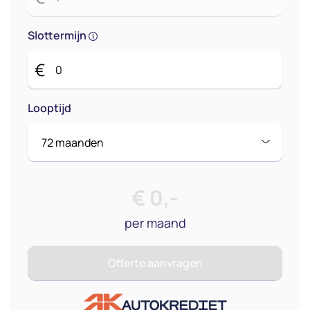
Slottermijn
€
Looptijd
€
0
,-
per maand
Offerte aanvragen