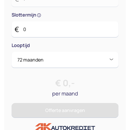
Slottermijn
€
Looptijd
€
0
,-
per maand
Offerte aanvragen